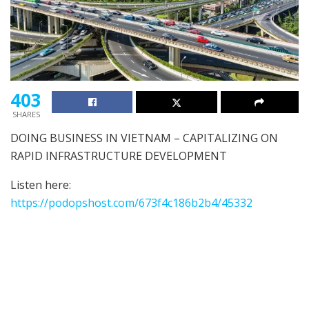
403
SHARES
DOING BUSINESS IN VIETNAM – CAPITALIZING ON
RAPID INFRASTRUCTURE DEVELOPMENT
Listen here:
https://podopshost.com/673f4c186b2b4/45332