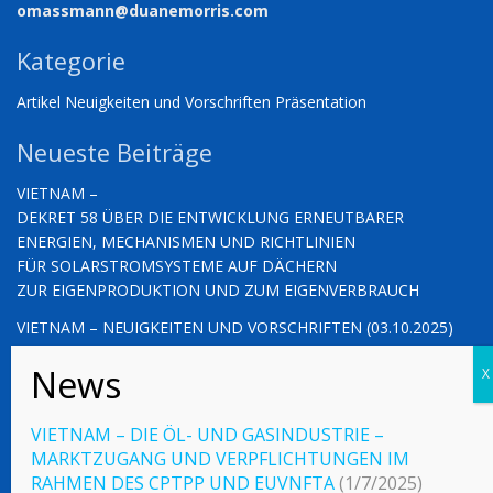
omassmann@duanemorris.com
Kategorie
Artikel
Neuigkeiten und Vorschriften
Präsentation
Neueste Beiträge
VIETNAM –
DEKRET 58 ÜBER DIE ENTWICKLUNG ERNEUTBARER
ENERGIEN, MECHANISMEN UND RICHTLINIEN
FÜR SOLARSTROMSYSTEME AUF DÄCHERN
ZUR EIGENPRODUKTION UND ZUM EIGENVERBRAUCH
VIETNAM – NEUIGKEITEN UND VORSCHRIFTEN (03.10.2025)
VIETNAM – NEUIGKEITEN UND VORSCHRIFTEN (26.09.2025)
VIETNAM – DIE ÖL- UND GASINDUSTRIE –
MARKTZUGANG UND VERPFLICHTUNGEN IM
© 2023 Vietnamlaws.xyz
RAHMEN DES CPTPP UND EUVNFTA
(1/7/2025)