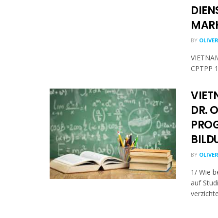
DIEN
MARK
BY
OLIVE
VIETNAM
CPTPP 1
VIET
DR. 
PROG
BILD
BY
OLIVE
1/ Wie b
auf Stud
verzichte