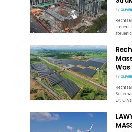
Stru
BY
OLIVE
Rechtsan
steuerli
steuerlic
Rech
Mass
Was 
BY
OLIVE
Rechtsa
Solarmar
Dr. Oliv
LAWY
MASS