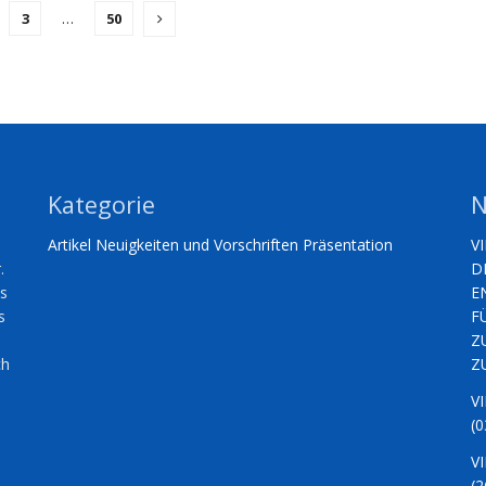
3
…
50
Kategorie
N
Artikel
Neuigkeiten und Vorschriften
Präsentation
V
.
D
es
E
s
F
Z
ch
Z
V
(0
V
(2