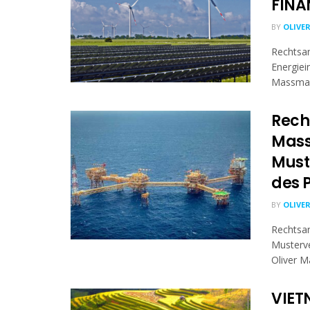
FINA
BY
OLIVE
Rechtsan
Energiei
Massmann
Rech
Mass
Must
des 
BY
OLIVE
Rechtsan
Musterve
Oliver M
VIET