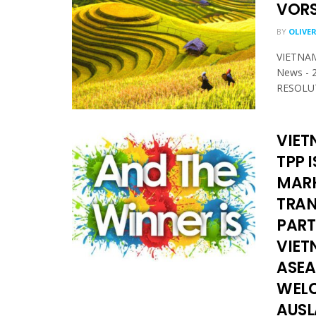
VORS
BY
OLIVE
VIETNAM
News - 
RESOLUT
VIET
TPP 
MARK
TRAN
PART
VIET
ASEA
WELC
AUSL