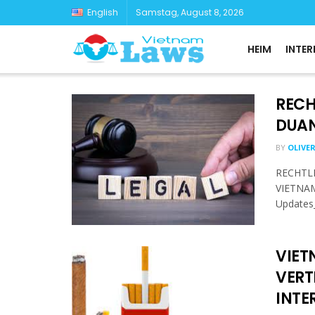
English
Samstag, August 8, 2026
HEIM
INTER
RECH
DUAN
BY
OLIVE
RECHTL
VIETNAM 
Updates
VIET
VERT
INTE