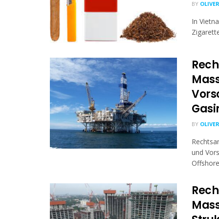
BY
OLIVE
In Vietn
Zigarett
Rech
Mass
Vors
Gasi
BY
OLIVE
Rechtsa
und Vors
Offshore-
Rech
Mass