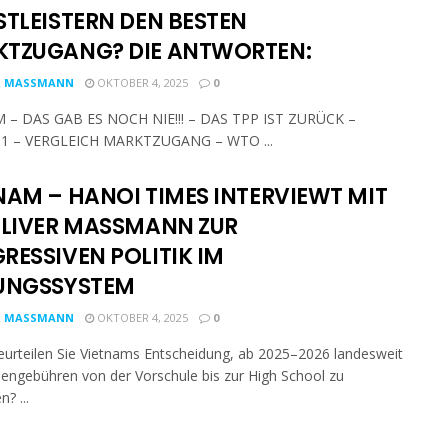
STLEISTERN DEN BESTEN
TZUGANG? DIE ANTWORTEN:
R MASSMANN
OKTOBER 4, 2025
0
 – DAS GAB ES NOCH NIE!!! – DAS TPP IST ZURÜCK –
1 – VERGLEICH MARKTZUGANG – WTO ...
NAM – HANOI TIMES INTERVIEWT MIT
OLIVER MASSMANN ZUR
RESSIVEN POLITIK IM
UNGSSYSTEM
R MASSMANN
OKTOBER 4, 2025
0
eurteilen Sie Vietnams Entscheidung, ab 2025–2026 landesweit
iengebühren von der Vorschule bis zur High School zu
n? ...