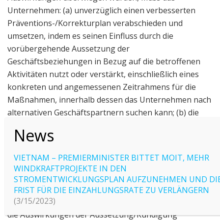
Unternehmen: (a) unverzüglich einen verbesserten
Präventions-/Korrekturplan verabschieden und
umsetzen, indem es seinen Einfluss durch die
vorübergehende Aussetzung der
Geschäftsbeziehungen in Bezug auf die betroffenen
Aktivitäten nutzt oder verstärkt, einschließlich eines
konkreten und angemessenen Zeitrahmens für die
Maßnahmen, innerhalb dessen das Unternehmen nach
alternativen Geschäftspartnern suchen kann; (b) die
Geschäftsbeziehung beenden, wenn keine begründete
Aussicht auf Erfolg besteht oder die Umsetzung des
Plans die negativen Auswirkungen nicht
VIETNAM – PREMIERMINISTER BITTET MOIT, MEHR
verhindert/abmildert. In diesem Zusammenhang stellen
WINDKRAFTPROJEKTE IN DEN
die Mitgliedstaaten sicher, dass Verträge eine
STROMENTWICKLUNGSPLAN AUFZUNEHMEN UND DI
Aussetzung oder Kündigung zulassen, sofern dies nicht
FRIST FÜR DIE EINZAHLUNGSRATE ZU VERLÄNGERN
(3/15/2023)
gesetzlich vorgeschrieben ist. Das Unternehmen muss
die Auswirkungen der Aussetzung/Kündigung