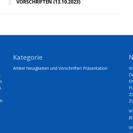
VORSCHRIFTEN (13.10.2023)
Kategorie
N
Artikel
Neuigkeiten und Vorschriften
Präsentation
V
.
D
es
E
s
F
Z
ch
Z
V
(0
V