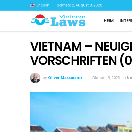
English
Samstag, August 8, 2026
HEIM
INTER
VIETNAM – NEUIG
VORSCHRIFTEN (0
by
Oliver Massmann
Oktober 9, 2025
in
Ne