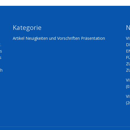
Kategorie
N
Artikel
Neuigkeiten und Vorschriften
Präsentation
V
.
D
es
E
s
F
Z
ch
Z
V
(0
V
(2