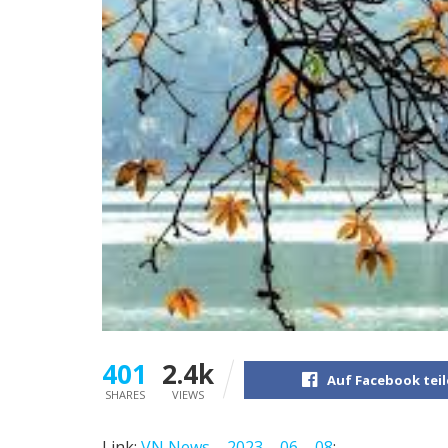
401
2.4k
Auf Facebook tei
SHARES
VIEWS
Link:
VN News – 2023 – 06 – 08
;