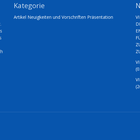
Kategorie
N
Artikel
Neuigkeiten und Vorschriften
Präsentation
V
.
D
es
E
s
F
Z
ch
Z
V
(0
V
(2