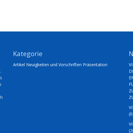
Kategorie
N
Artikel
Neuigkeiten und Vorschriften
Präsentation
V
.
D
es
E
s
F
Z
ch
Z
V
(0
V
(2