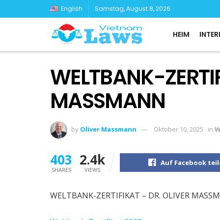
English
Samstag, August 8, 2026
HEIM
INTER
WELTBANK-ZERTIFI
MASSMANN
by
Oliver Massmann
Oktober 10, 2025
in
W
403
2.4k
Auf Facebook tei
SHARES
VIEWS
WELTBANK-ZERTIFIKAT – DR. OLIVER MASS