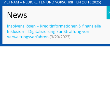
VIETNAM – NEUIGKEITEN UND VORSCHRIFTEN (03.10.2025)
VIETNAM – NEUIGKEITEN UND VORSCHRIFTEN (26.09.2025)
Insolvenz lösen – Kreditinformationen & finanzielle
Inklusion – Digitalisierung zur Straffung von
© 2023 Vietnamlaws.xyz
Verwaltungsverfahren
(3/20/2023)