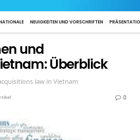
NATIONALE
NEUIGKEITEN UND VORSCHRIFTEN
PRÄSENTATI
nen und
etnam: Überblick
cquisitions law in Vietnam
0
rtikel