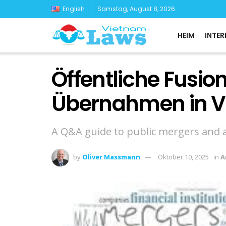
English
Samstag, August 8, 2026
HEIM
INTER
Öffentliche Fusio
Übernahmen in Vi
A Q&A guide to public mergers and a
by
Oliver Massmann
Oktober 10, 2025
in
A