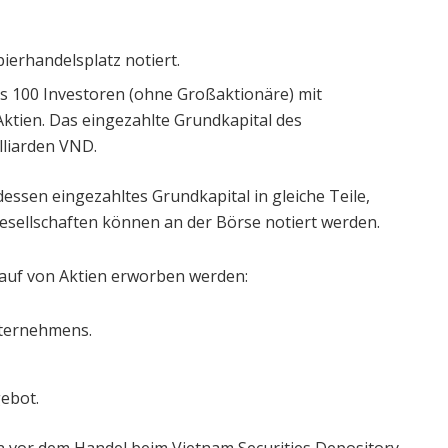
ierhandelsplatz notiert.
ns 100 Investoren (ohne Großaktionäre) mit
ktien. Das eingezahlte Grundkapital des
liarden VND.
dessen eingezahltes Grundkapital in gleiche Teile,
gesellschaften können an der Börse notiert werden.
auf von Aktien erworben werden:
ternehmens.
gebot.
 vor dem Handel beim Vietnam Securities Depository