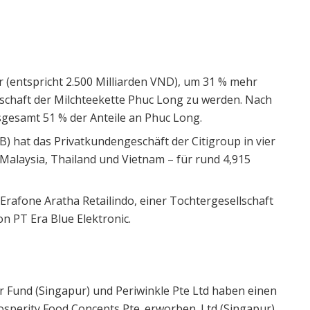
r (entspricht 2.500 Milliarden VND), um 31 % mehr
lschaft der Milchteekette Phuc Long zu werden. Nach
sgesamt 51 % der Anteile an Phuc Long.
) hat das Privatkundengeschäft der Citigroup in vier
Malaysia, Thailand und Vietnam – für rund 4,915
 Erafone Aratha Retailindo, einer Tochtergesellschaft
n PT Era Blue Elektronic.
 Fund (Singapur) und Periwinkle Pte Ltd haben einen
osperity Food Concepts Pte. erworben. Ltd (Singapur)