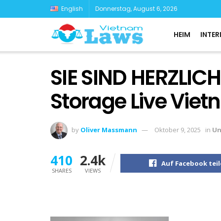
English
Donnerstag, August 6, 2026
HEIM
INTER
SIE SIND HERZLICH
Storage Live Vie
by
Oliver Massmann
Oktober 9, 2025
in
Un
410
2.4k
Auf Facebook tei
SHARES
VIEWS