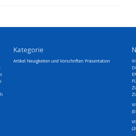
Kategorie
N
Artikel
Neuigkeiten und Vorschriften
Präsentation
V
.
D
es
E
s
F
Z
ch
Z
V
(0
V
(2