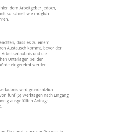
hlen dem Arbeitgeber jedoch,
ritt so schnell wie möglich
hren.
beachten, dass es zu einem
chen Austausch kommt, bevor der
 Arbeitserlaubnis und die
chen Unterlagen bei der
hörde eingereicht werden.
serlaubnis wird grundsätzlich
 von fünf (5) Werktagen nach Eingang
ändig ausgefüllten Antrags
t.
nen Sie damit, dass der Prozess in