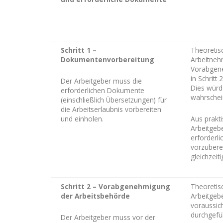
Schritt 1 –
Theoretis
Dokumentenvorbereitung
Arbeitnehm
Vorabgene
in Schritt
Der Arbeitgeber muss die
Dies würd
erforderlichen Dokumente
wahrschei
(einschließlich Übersetzungen) für
die Arbeitserlaubnis vorbereiten
und einholen.
Aus prakt
Arbeitgeb
erforderl
vorzubere
gleichzeiti
Schritt 2 – Vorabgenehmigung
Theoretis
der Arbeitsbehörde
Arbeitgeb
voraussich
durchgefü
Der Arbeitgeber muss vor der