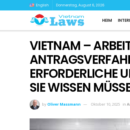
English
Donnerstag, August 6, 2026
HEIM
INTER
VIETNAM – ARBEI
ANTRAGSVERFAH
ERFORDERLICHE 
SIE WISSEN MÜSSE
by
Oliver Massmann
Oktober 10, 2025
in
A