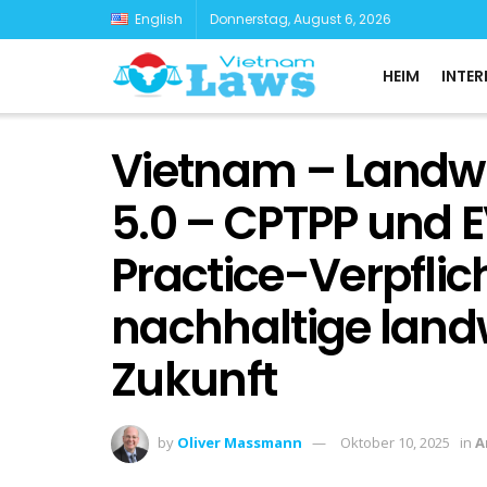
English
Donnerstag, August 6, 2026
HEIM
INTER
Vietnam – Landwi
5.0 – CPTPP und 
Practice-Verpflic
nachhaltige landw
Zukunft
by
Oliver Massmann
Oktober 10, 2025
in
A