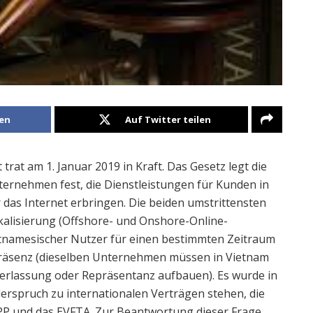
len
Auf Twitter teilen
rat am 1. Januar 2019 in Kraft. Das Gesetz legt die
nternehmen fest, die Dienstleistungen für Kunden in
as Internet erbringen. Die beiden umstrittensten
alisierung (Offshore- und Onshore-Online-
vietnamesischer Nutzer für einen bestimmten Zeitraum
Präsenz (dieselben Unternehmen müssen in Vietnam
derlassung oder Repräsentanz aufbauen). Es wurde in
erspruch zu internationalen Verträgen stehen, die
PP und das EVFTA. Zur Beantwortung dieser Frage