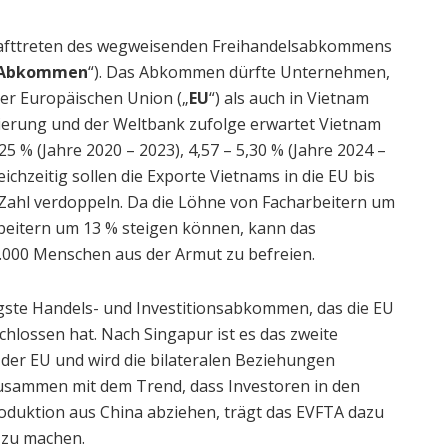
krafttreten des wegweisenden Freihandelsabkommens
Abkommen
“). Das Abkommen dürfte Unternehmen,
er Europäischen Union („
EU
“) als auch in Vietnam
gierung und der Weltbank zufolge erwartet Vietnam
5 % (Jahre 2020 – 2023), 4,57 – 5,30 % (Jahre 2024 –
eichzeitig sollen die Exporte Vietnams in die EU bis
e Zahl verdoppeln. Da die Löhne von Facharbeitern um
rbeitern um 13 % steigen können, kann das
.000 Menschen aus der Armut zu befreien.
gste Handels- und Investitionsabkommen, das die EU
chlossen hat. Nach Singapur ist es das zweite
er EU und wird die bilateralen Beziehungen
Zusammen mit dem Trend, dass Investoren in den
roduktion aus China abziehen, trägt das EVFTA dazu
 zu machen.