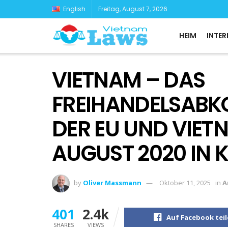
English
Freitag, August 7, 2026
HEIM
INTER
VIETNAM – DAS
FREIHANDELSAB
DER EU UND VIETN
AUGUST 2020 IN 
by
Oliver Massmann
Oktober 11, 2025
in
A
401
2.4k
Auf Facebook tei
SHARES
VIEWS