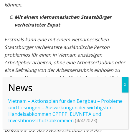
können.
Mit einem vietnamesischen Staatsbürger
verheirateter Expat
Erstmals kann eine mit einem vietnamesischen
Staatsbürger verheiratete ausländische Person
problemlos für einen in Vietnam ansässigen
Arbeitgeber arbeiten, ohne eine Arbeitserlaubnis oder
eine Befreiung von der Arbeitserlaubnis einholen zu
müssen. Voraussetzung hierfür ist, dass der in Vietnam
ansässige Arbeitgeber eine grundsätzliche
Genehmigung dafür erhält, dass der Expat für eine
bestimmte Position in dem Unternehmen benötigt
Vietnam – Aktionsplan für den Bergbau – Probleme
und Lösungen – Auswirkungen der wichtigsten
wird.
Handelsabkommen CPTPP, EUVNFTA und
Abgesehen davon unterliegen die Arbeitsverträge
Investitionsschutzabkommen
(4/4/2023)
dieser durch Heirat befreiten Expats aufgrund der
Befreiung von der Arbeitserlaubnis und der