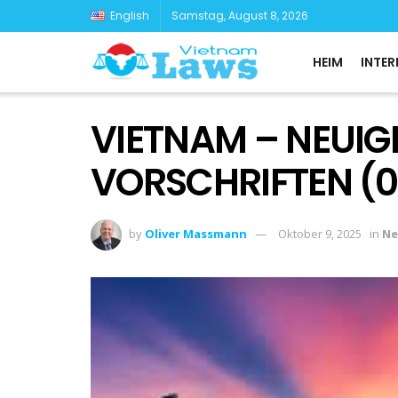
English
Samstag, August 8, 2026
HEIM
INTER
VIETNAM – NEUIG
VORSCHRIFTEN (03
by
Oliver Massmann
Oktober 9, 2025
in
Ne