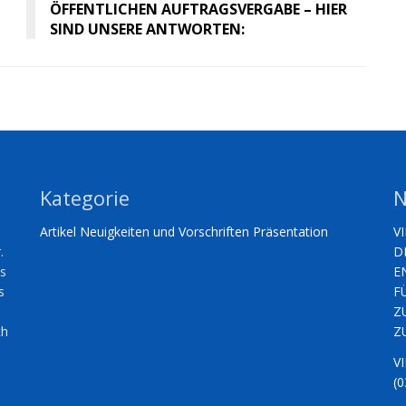
ÖFFENTLICHEN AUFTRAGSVERGABE – HIER
SIND UNSERE ANTWORTEN:
Kategorie
N
Artikel
Neuigkeiten und Vorschriften
Präsentation
V
.
D
es
E
s
F
Z
ch
Z
V
(0