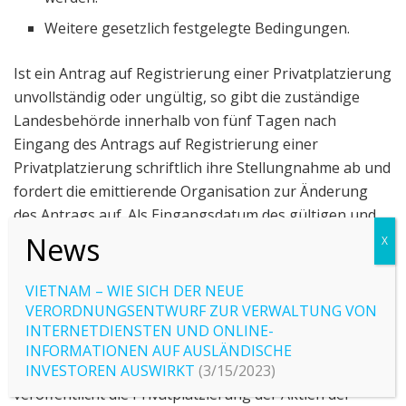
Weitere gesetzlich festgelegte Bedingungen.
Ist ein Antrag auf Registrierung einer Privatplatzierung
unvollständig oder ungültig, so gibt die zuständige
Landesbehörde innerhalb von fünf Tagen nach
Eingang des Antrags auf Registrierung einer
Privatplatzierung schriftlich ihre Stellungnahme ab und
fordert die emittierende Organisation zur Änderung
des Antrags auf. Als Eingangsdatum des gültigen und
vollständigen Antrags gilt das Datum, an dem die
emittierende Organisation die Änderung und
Ergänzung des Antrags vornimmt.
VIETNAM – WIE SICH DER NEUE
VERORDNUNGSENTWURF ZUR VERWALTUNG VON
Binnen 15 Tagen nach Eingang des gültigen und
INTERNETDIENSTEN UND ONLINE-
vollständigen Antrags benachrichtigt die
INFORMATIONEN AUF AUSLÄNDISCHE
Landesbehörde die registrierende Organisation und
INVESTOREN AUSWIRKT
(3/15/2023)
veröffentlicht die Privatplatzierung der Aktien der