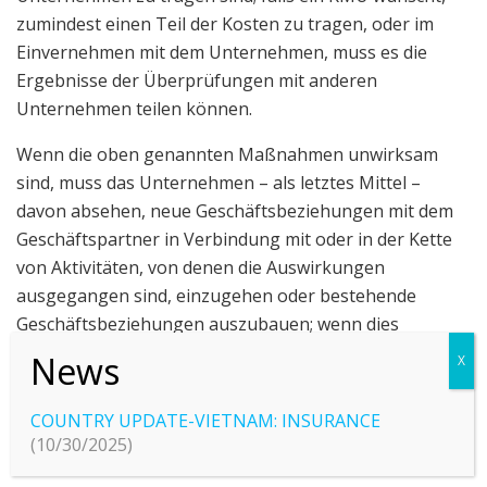
zumindest einen Teil der Kosten zu tragen, oder im
Einvernehmen mit dem Unternehmen, muss es die
Ergebnisse der Überprüfungen mit anderen
Unternehmen teilen können.
Wenn die oben genannten Maßnahmen unwirksam
sind, muss das Unternehmen – als letztes Mittel –
davon absehen, neue Geschäftsbeziehungen mit dem
Geschäftspartner in Verbindung mit oder in der Kette
von Aktivitäten, von denen die Auswirkungen
ausgegangen sind, einzugehen oder bestehende
Geschäftsbeziehungen auszubauen; wenn dies
gesetzlich zulässig ist und nach einer Bewertung, ob
die Folgen der Aussetzung oder Beendigung der
Geschäftsbeziehungen jene der negativen
COUNTRY UPDATE-VIETNAM: INSURANCE
Auswirkungen aufwiegen würden, muss das
(10/30/2025)
Unternehmen dann (a) unverzüglich einen verstärkten