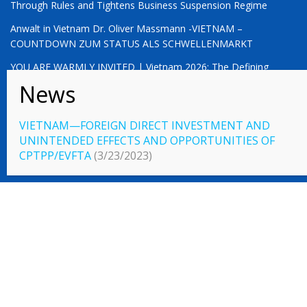
Through Rules and Tightens Business Suspension Regime
Anwalt in Vietnam Dr. Oliver Massmann -VIETNAM –
COUNTDOWN ZUM STATUS ALS SCHWELLENMARKT
YOU ARE WARMLY INVITED | Vietnam 2026: The Defining
Moment for German Business
VIETNAM—FOREIGN DIRECT INVESTMENT AND
UNINTENDED EFFECTS AND OPPORTUNITIES OF
© 2023 Vietnamlaws.xyz
CPTPP/EVFTA
(3/23/2023)