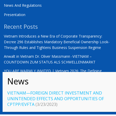
News And Regulations
Presentation
Recent Posts
Vietnam Introduces a New Era of Corporate Transparency:
Decree 296 Establishes Mandatory Beneficial Ownership Look-
Through Rules and Tightens Business Suspension Regime
Anwalt in Vietnam Dr. Oliver Massmann -VIETNAM –
COUNTDOWN ZUM STATUS ALS SCHWELLENMARKT
YOU ARE WARMLY INVITED | Vietnam 2026: The Defining
Moment for German Business
VIETNAM—FOREIGN DIRECT INVESTMENT AND
UNINTENDED EFFECTS AND OPPORTUNITIES OF
© 2023 Vietnamlaws.xyz
CPTPP/EVFTA
(3/23/2023)