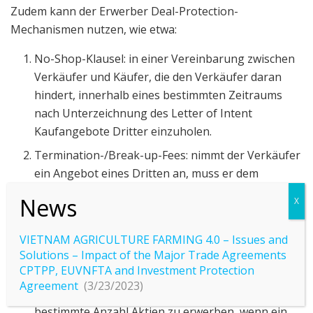
Zudem kann der Erwerber Deal-Protection-
Mechanismen nutzen, wie etwa:
No-Shop-Klausel: in einer Vereinbarung zwischen
Verkäufer und Käufer, die den Verkäufer daran
hindert, innerhalb eines bestimmten Zeitraums
nach Unterzeichnung des Letter of Intent
Kaufangebote Dritter einzuholen.
Termination-/Break-up-Fees: nimmt der Verkäufer
ein Angebot eines Dritten an, muss er dem
ursprünglichen Käufer eine Gebühr zahlen, die der
Break-up-Fee entspricht.
Lock-ups: dem Käufer wird eine Teilbeteiligung an
VIETNAM AGRICULTURE FARMING 4.0 – Issues and
Aktien oder wichtigen Vermögenswerten des Ziels
Solutions – Impact of the Major Trade Agreements
eingeräumt.
CPTPP, EUVNFTA and Investment Protection
Agreement
(3/23/2023)
Aktienoptionen: erlauben dem Käufer, eine
bestimmte Anzahl Aktien zu erwerben, wenn ein