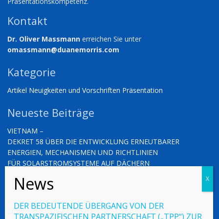
Präsentationskompetenz.
Kontakt
Dr. Oliver Massmann
erreichen Sie unter
omassmann@duanemorris.com
Kategorie
Artikel
Neuigkeiten und Vorschriften
Präsentation
Neueste Beiträge
VIETNAM –
DEKRET 58 ÜBER DIE ENTWICKLUNG ERNEUTBARER
ENERGIEN, MECHANISMEN UND RICHTLINIEN
FÜR SOLARSTROMSYSTEME AUF DÄCHERN
ZUR EIGENPRODUKTION UND ZUM EIGENVERBRAUCH
VIETNAM – NEUIGKEITEN UND VORSCHRIFTEN (03.10.2025)
DER BEDEUTENDE ÜBERGANG VON DER
VIETNAM – NEUIGKEITEN UND VORSCHRIFTEN (26.09.2025)
TRANSPAZIFISCHEN PARTNERSCHAFT („TPP“) ZUR