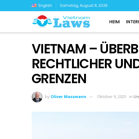
English
Samstag, August 8, 2026
HEIM
INTER
VIETNAM – ÜBER
RECHTLICHER UND
GRENZEN
by
Oliver Massmann
Oktober 9, 2025
in
Un