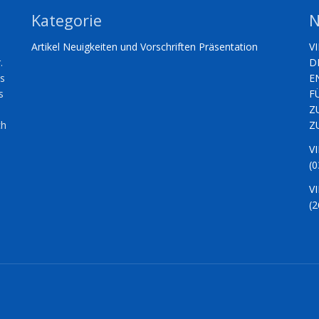
Kategorie
N
Artikel
Neuigkeiten und Vorschriften
Präsentation
V
.
D
es
E
s
F
Z
ch
Z
V
(0
V
(2