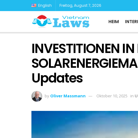
English
Freitag, August 7, 2026
HEIM
INTER
INVESTITIONEN I
SOLARENERGIEMA
Updates
by
Oliver Massmann
Oktober 10, 2025
in
U