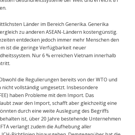
en.
ittlichsten Länder im Bereich Generika. Generika
Vergleich zu anderen ASEAN-Ländern kostengünstig.
ezeiten entdecken jedoch immer mehr Menschen den
em ist die geringe Verfügbarkeit neuer
heitssystem. Nur 6 % erreichen Vietnam innerhalb
ritt.
 Obwohl die Regulierungen bereits von der WTO und
 nicht vollständig umgesetzt. Insbesondere
FEE) haben Probleme mit dem Import. Das
erlaubt zwar den Import, schafft aber gleichzeitig eine
nnten durch eine weite Auslegung des Begriffs
rbehalten ist, über 20 Jahre bestehende Unternehmen
FTA verlangt zudem die Aufhebung aller
e ICH-Richtlinien hinausgehen. Demgegenüber hat die