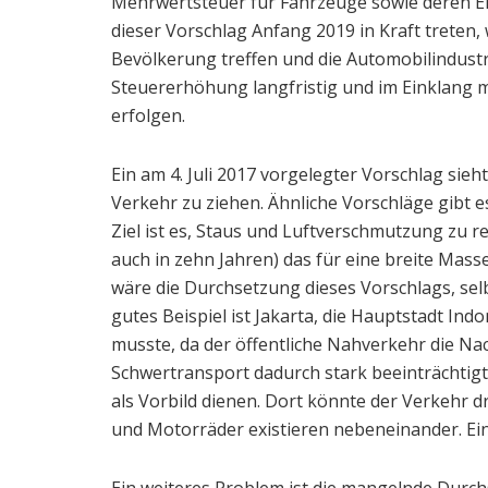
Mehrwertsteuer für Fahrzeuge sowie deren Ers
dieser Vorschlag Anfang 2019 in Kraft treten
Bevölkerung treffen und die Automobilindustr
Steuererhöhung langfristig und im Einklang m
erfolgen.
Ein am 4. Juli 2017 vorgelegter Vorschlag sie
Verkehr zu ziehen. Ähnliche Vorschläge gibt 
Ziel ist es, Staus und Luftverschmutzung zu r
auch in zehn Jahren) das für eine breite Masse
wäre die Durchsetzung dieses Vorschlags, selb
gutes Beispiel ist Jakarta, die Hauptstadt I
musste, da der öffentliche Nahverkehr die Na
Schwertransport dadurch stark beeinträchtigt 
als Vorbild dienen. Dort könnte der Verkehr d
und Motorräder existieren nebeneinander. Ein 
Ein weiteres Problem ist die mangelnde Durc