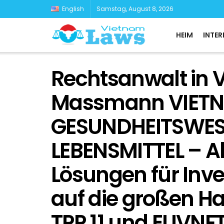
English
Samstag, August 8, 2026
HEIM
INTER
Rechtsanwalt in V
Massmann VIET
GESUNDHEITSWE
LEBENSMITTEL – A
Lösungen für Inv
auf die großen 
TPP 11 und EUVNF