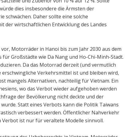
atzteile und Zubehör von 10 % auf 12 %. Sollte
, würde dies insbesondere die Ärmsten der
ie schwächen. Daher sollte eine solche
it der wirtschaftlichen Entwicklung des Landes
ht vor, Motorräder in Hanoi bis zum Jahr 2030 aus dem
es für Großstädte wie Da Nang und Ho-Chi-Minh-Stadt.
eduzieren. Da das Motorrad derzeit (und vermutlich
 erschwingliche Verkehrsmittel ist und bleiben wird,
st mangels Alternativen, nachteilig für Vietnam. Ein
ndonesiens, wo das Verbot wieder aufgehoben werden
chfrage der Bevölkerung nicht deckte und der
wurde. Statt eines Verbots kann die Politik Taiwans
rastisch verbessert werden. Öffentlicher Nahverkehr
Verbot ist nur für veraltete Modelle sinnvoll.
hsetzung des Urheberrechts in Vietnam. Motorräder