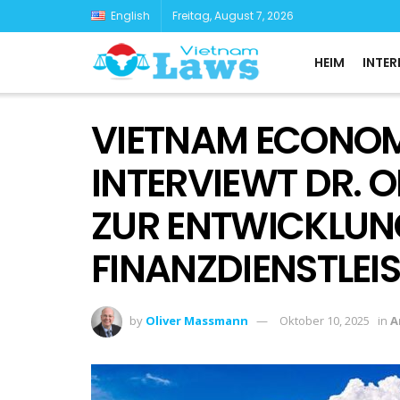
English
Freitag, August 7, 2026
HEIM
INTER
VIETNAM ECONOM
INTERVIEWT DR. 
ZUR ENTWICKLUN
FINANZDIENSTLE
by
Oliver Massmann
Oktober 10, 2025
in
A