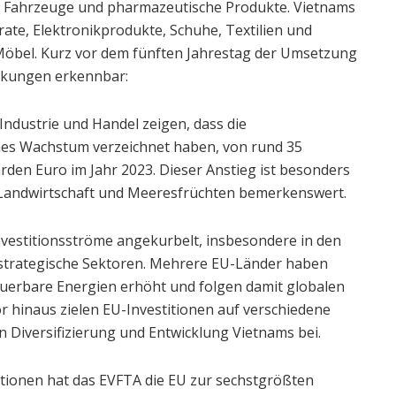
, Fahrzeuge und pharmazeutische Produkte. Vietnams
ate, Elektronikprodukte, Schuhe, Textilien und
 Möbel. Kurz vor dem fünften Jahrestag der Umsetzung
rkungen erkennbar:
Industrie und Handel zeigen, dass die
ches Wachstum verzeichnet haben, von rund 35
arden Euro im Jahr 2023. Dieser Anstieg ist besonders
e, Landwirtschaft und Meeresfrüchten bemerkenswert.
estitionsströme angekurbelt, insbesondere in den
strategische Sektoren. Mehrere EU-Länder haben
neuerbare Energien erhöht und folgen damit globalen
r hinaus zielen EU-Investitionen auf verschiedene
n Diversifizierung und Entwicklung Vietnams bei.
itionen hat das EVFTA die EU zur sechstgrößten