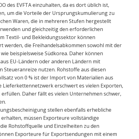
O des EVFTA einzuhalten, da es dort üblich ist,
n, um die Vorteile der Ursprungskumulierung zu
schen Waren, die in mehreren Stufen hergestellt
rwenden und gleichzeitig den erforderlichen
 im Textil- und Bekleidungssektor können
rt werden, die Freihandelsabkommen sowohl mit der
, wie beispielsweise Südkorea. Daher können
 aus EU-Ländern oder anderen Ländern mit
 Steueranreize nutzen. Rohstoffe aus diesen
llsatz von 0 % ist der Import von Materialien aus
e Lieferkettennetzwerk erschwert es vielen Exporten,
u erfüllen. Daher fällt es vielen Unternehmen schwer,
en.
ungsbescheinigung stellen ebenfalls erhebliche
 erhalten, müssen Exporteure vollständige
ie Rohstoffquelle und Einzelheiten zu den
önnen Exporteure für Exportsendungen mit einem