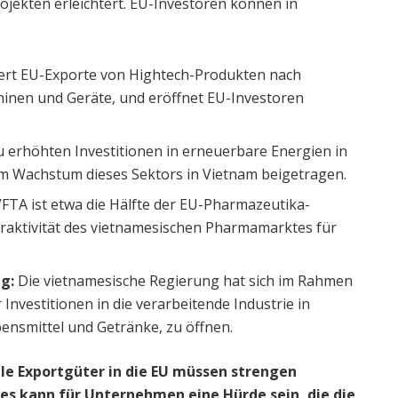
ojekten erleichtert. EU-Investoren können in
tert EU-Exporte von Hightech-Produkten nach
chinen und Geräte, und eröffnet EU-Investoren
.
u erhöhten Investitionen in erneuerbare Energien in
 Wachstum dieses Sektors in Vietnam beigetragen.
VFTA ist etwa die Hälfte der EU-Pharmazeutika-
ttraktivität des vietnamesischen Pharmamarktes für
ng:
Die vietnamesische Regierung hat sich im Rahmen
r Investitionen in die verarbeitende Industrie in
bensmittel und Getränke, zu öffnen.
ele Exportgüter in die EU müssen strengen
es kann für Unternehmen eine Hürde sein, die die