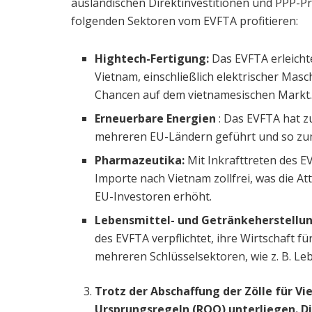
ausländischen Direktinvestitionen und PPP-Pr
folgenden Sektoren vom EVFTA profitieren:
Hightech-Fertigung:
Das EVFTA erleich
Vietnam, einschließlich elektrischer Mas
Chancen auf dem vietnamesischen Markt
Erneuerbare Energien
: Das EVFTA hat z
mehreren EU-Ländern geführt und so zum
Pharmazeutika:
Mit Inkrafttreten des E
Importe nach Vietnam zollfrei, was die A
EU-Investoren erhöht.
Lebensmittel- und Getränkeherstellu
des EVFTA verpflichtet, ihre Wirtschaft fü
mehreren Schlüsselsektoren, wie z. B. Le
Trotz der Abschaffung der Zölle für Vi
Ursprungsregeln (ROO) unterliegen. Di