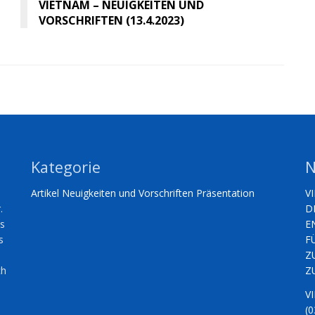
VIETNAM – NEUIGKEITEN UND
VORSCHRIFTEN (13.4.2023)
Kategorie
N
Artikel
Neuigkeiten und Vorschriften
Präsentation
V
.
D
es
E
s
F
Z
ch
Z
V
(0