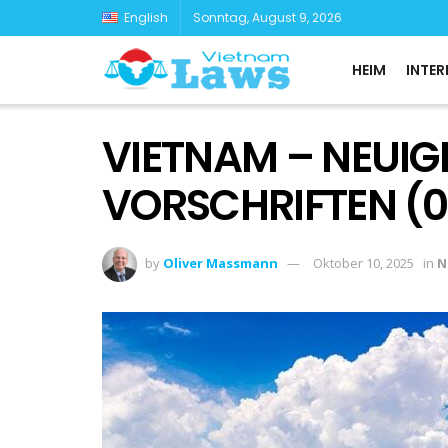
English
Sonntag, August 9, 2026
HEIM
INTER
VIETNAM – NEUIG
VORSCHRIFTEN (0
by
Oliver Massmann
Oktober 10, 2025
in
N