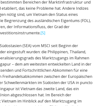
in bestimmten Bereichen der Marktinfrastruktur und
 etabliert, das keine Probleme hat. Andere Indizes
en nötig sind, um Vietnam den Status eines
die Begrenzung des ausländischen Eigentums (FOL),
en, der Informationsfluss, der Grad der
nvestitionsinstrumente.
[5]
n Südostasien (SEA) vom MSCI seit Beginn der
er eingestuft wurden: die Philippinen, Thailand,
beralisierungsgrads des Marktzugangs im Rahmen
gapur – dem am weitesten entwickelten Land in der
senden und Fortschrittlichen Abkommen für eine
am Freihandelsabkommen zwischen der Europäischen
ier Schwellenmärkten im Südosten der USA in puncto
Singapur ist Vietnam das zweite Land, das ein
nion abgeschlossen hat. Im Bereich der
t Vietnam im Hinblick auf den Marktzugang im