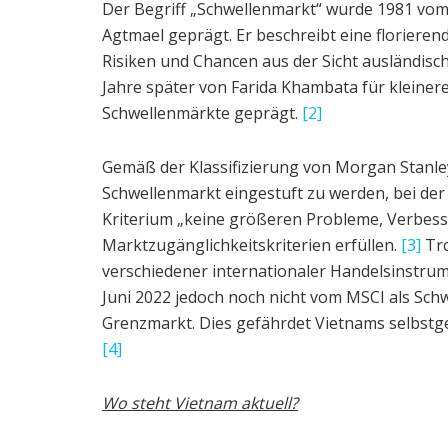
Der Begriff „Schwellenmarkt“ wurde 1981 v
Agtmael geprägt. Er beschreibt eine florieren
Risiken und Chancen aus der Sicht ausländisc
Jahre später von Farida Khambata für kleinere
Schwellenmärkte geprägt.
[2]
Gemäß der Klassifizierung von Morgan Stanley
Schwellenmarkt eingestuft zu werden, bei der
Kriterium „keine größeren Probleme, Verbess
Marktzugänglichkeitskriterien erfüllen.
[3]
Tro
verschiedener internationaler Handelsinstru
Juni 2022 jedoch noch nicht vom MSCI als Schw
Grenzmarkt. Dies gefährdet Vietnams selbstges
[4]
Wo steht Vietnam aktuell?