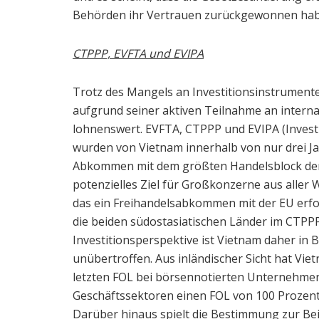
Behörden ihr Vertrauen zurückgewonnen habe
CTPPP, EVFTA und EVIPA
Trotz des Mangels an Investitionsinstrumente
aufgrund seiner aktiven Teilnahme an intern
lohnenswert. EVFTA, CTPPP und EVIPA (Inves
wurden von Vietnam innerhalb von nur drei Ja
Abkommen mit dem größten Handelsblock der W
potenzielles Ziel für Großkonzerne aus aller W
das ein Freihandelsabkommen mit der EU erfo
die beiden südostasiatischen Länder im CTPPP
Investitionsperspektive ist Vietnam daher in
unübertroffen. Aus inländischer Sicht hat Vi
letzten FOL bei börsennotierten Unternehmen 
Geschäftssektoren einen FOL von 100 Prozent
Darüber hinaus spielt die Bestimmung zur Bei