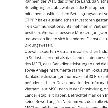
Rahmen der WTO das offenste Land, da Vietnam
Beteiligung erlaubt, während die Philippinen,
mit einem ausländischen Beteiligungsanteil 
CTPPP ist es ausländischen Investoren gestatt
Telekommunikationsunternehmen in Vietnam 
besitzen. Vietnams bessere Marktzugangsverpf
Indonesien finden sich in anderen Dienstle
Bildungswesen.
Obwohl Experten Vietnam in zahlreichen Indize
in Südostasien und als das Land mit den beste
des MSCI, dass Bankdienstleistungen und die 
sowie Anlageinstrumente stärker im Fokus ste
Bankdienstleistungen nur maximal 30 Prozent
befinden sich der Devisenmarkt, der Informat
Vietnam laut MSCI noch in der Entwicklung, ob
Länder etabliert haben. Betrachtet man den 
keine Bewertung für Vietnam vor, doch alle 
MSCI am höchsten bewertet. Dies spiegelt di