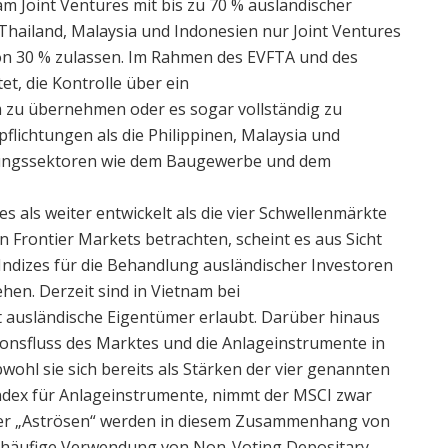
 Joint Ventures mit bis zu 70 % ausländischer
 Thailand, Malaysia und Indonesien nur Joint Ventures
von 30 % zulassen. Im Rahmen des EVFTA und des
et, die Kontrolle über ein
zu übernehmen oder es sogar vollständig zu
lichtungen als die Philippinen, Malaysia und
istungssektoren wie dem Baugewerbe und dem
s als weiter entwickelt als die vier Schwellenmärkte
n Frontier Markets betrachten, scheint es aus Sicht
Indizes für die Behandlung ausländischer Investoren
hen. Derzeit sind in Vietnam bei
 ausländische Eigentümer erlaubt. Darüber hinaus
ionsfluss des Marktes und die Anlageinstrumente in
wohl sie sich bereits als Stärken der vier genannten
Index für Anlageinstrumente, nimmt der MSCI zwar
vier „Aströsen“ werden in diesem Zusammenhang von
e häufige Verwendung von Non-Voting Depositary