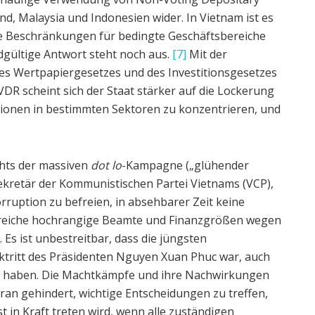
nd, Malaysia und Indonesien wider. In Vietnam ist es
e Beschränkungen für bedingte Geschäftsbereiche
ndgültige Antwort steht noch aus.
[7]
Mit der
des Wertpapiergesetzes und des Investitionsgesetzes
DR scheint sich der Staat stärker auf die Lockerung
tionen in bestimmten Sektoren zu konzentrieren, und
hts der massiven
dot lo
-Kampagne („glühender
kretär der Kommunistischen Partei Vietnams (VCP),
orruption zu befreien, in absehbarer Zeit keine
lreiche hochrangige Beamte und Finanzgrößen wegen
Es ist unbestreitbar, dass die jüngsten
ktritt des Präsidenten Nguyen Xuan Phuc war, auch
st haben. Die Machtkämpfe und ihre Nachwirkungen
an gehindert, wichtige Entscheidungen zu treffen,
t in Kraft treten wird, wenn alle zuständigen