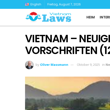
English
Freitag, August 7, 2026
HEIM
INTER
VIETNAM – NEUIG
VORSCHRIFTEN (12
by
Oliver Massmann
Oktober 9, 2025
in
Ne