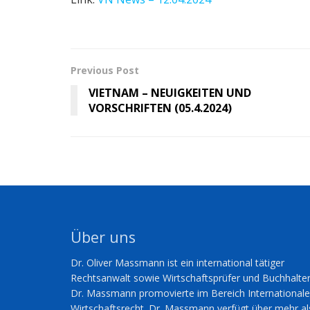
Previous Post
VIETNAM – NEUIGKEITEN UND
VORSCHRIFTEN (05.4.2024)
Über uns
Dr. Oliver Massmann ist ein international tätiger
Rechtsanwalt sowie Wirtschaftsprüfer und Buchhalter
Dr. Massmann promovierte im Bereich International
Wirtschaftsrecht. Dr. Massmann verfügt über mehr al