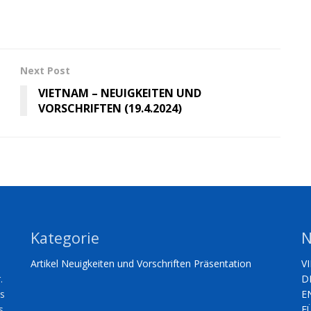
Next Post
VIETNAM – NEUIGKEITEN UND
VORSCHRIFTEN (19.4.2024)
Kategorie
N
Artikel
Neuigkeiten und Vorschriften
Präsentation
V
.
D
es
E
s
F