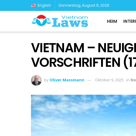
English
Donnerstag, August 6, 2026
HEIM
INTER
VIETNAM – NEUIG
VORSCHRIFTEN (17
by
Oliver Massmann
Oktober 9, 2025
in
Ne