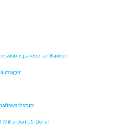
nvestitionspaketen an Banken
Bauträger
schaftswachstum
1 Milliarden US-Dollar