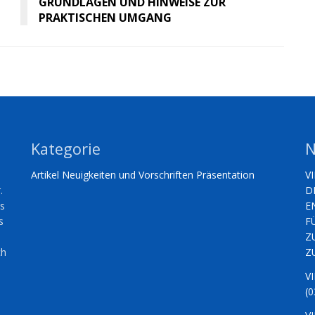
GRUNDLAGEN UND HINWEISE ZUR
PRAKTISCHEN UMGANG
Kategorie
N
Artikel
Neuigkeiten und Vorschriften
Präsentation
V
.
D
es
E
s
F
Z
ch
Z
V
(0