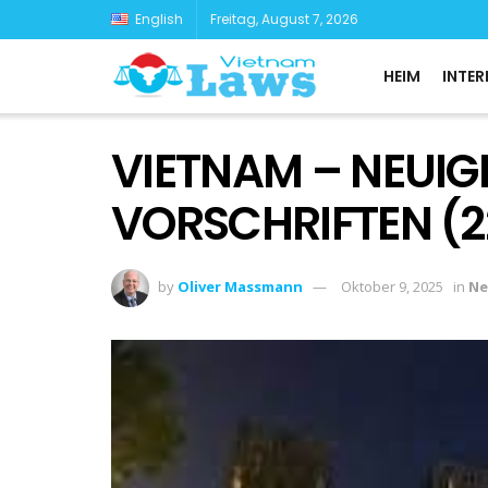
English
Freitag, August 7, 2026
HEIM
INTER
VIETNAM – NEUIG
VORSCHRIFTEN (22
by
Oliver Massmann
Oktober 9, 2025
in
Ne