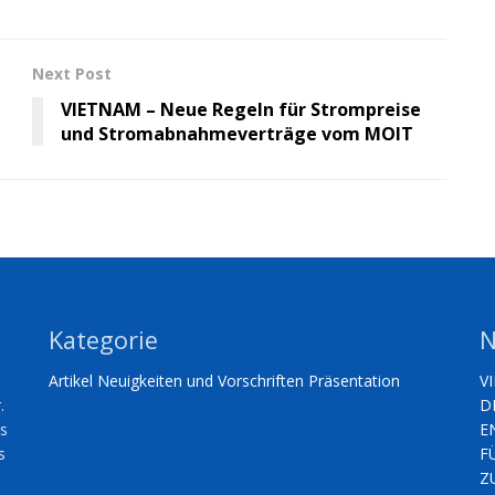
Next Post
VIETNAM – Neue Regeln für Strompreise
und Stromabnahmeverträge vom MOIT
Kategorie
N
Artikel
Neuigkeiten und Vorschriften
Präsentation
V
.
D
es
E
s
F
Z