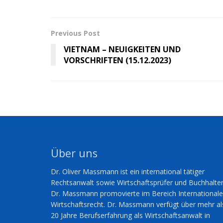
Previous Post
VIETNAM – NEUIGKEITEN UND
VORSCHRIFTEN (15.12.2023)
Über uns
Dr. Oliver Massmann ist ein international tätiger
Rechtsanwalt sowie Wirtschaftsprüfer und Buchhalter
Dr. Massmann promovierte im Bereich International
Wirtschaftsrecht. Dr. Massmann verfügt über mehr al
20 Jahre Berufserfahrung als Wirtschaftsanwalt in