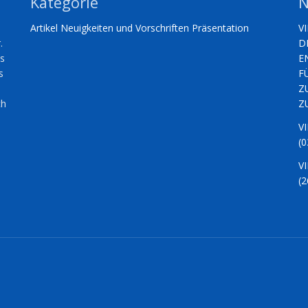
Kategorie
N
Artikel
Neuigkeiten und Vorschriften
Präsentation
V
.
D
es
E
s
F
Z
ch
Z
V
(0
V
(2