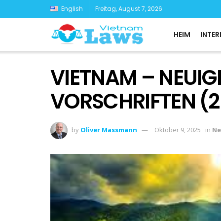
English
Freitag, August 7, 2026
HEIM
INTER
VIETNAM – NEUIG
VORSCHRIFTEN (2
by
Oliver Massmann
Oktober 9, 2025
in
Ne