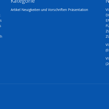
Kategorie
N
Artikel
Neuigkeiten und Vorschriften
Präsentation
V
.
D
es
E
s
F
Z
ch
Z
V
(0
V
(2