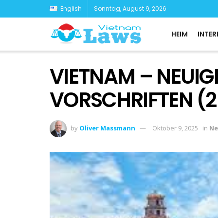
English
Sonntag, August 9, 2026
HEIM
INTER
VIETNAM – NEUIG
VORSCHRIFTEN (2
by
Oliver Massmann
Oktober 9, 2025
in
Ne