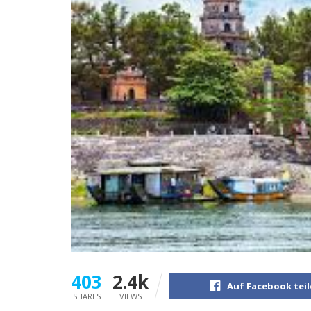
403
2.4k
Auf Facebook tei
SHARES
VIEWS