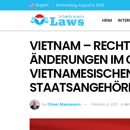
English
Donnerstag, August 6, 2026
HEIM
INTER
VIETNAM – RECHT
ÄNDERUNGEN IM 
VIETNAMESISCHE
STAATSANGEHÖRI
by
Oliver Massmann
Oktober 4, 2025
in
Ar