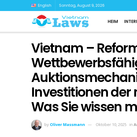
English
Sonntag, August 9, 2026
HEIM
INTER
Vietnam – Reform
Wettbewerbsfähi
Auktionsmechani
Investitionen der
Was Sie wissen m
by
Oliver Massmann
Oktober 10, 2025
in
A