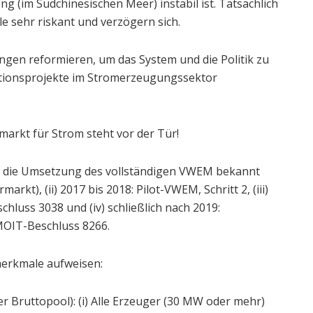
g (im Südchinesischen Meer) instabil ist. Tatsächlich
le sehr riskant und verzögern sich.
en reformieren, um das System und die Politik zu
itionsprojekte im Stromerzeugungssektor
arkt für Strom steht vor der Tür!
ür die Umsetzung des vollständigen VWEM bekannt
arkt), (ii) 2017 bis 2018: Pilot-VWEM, Schritt 2, (iii)
uss 3038 und (iv) schließlich nach 2019:
OIT-Beschluss 8266.
erkmale aufweisen:
r Bruttopool): (i) Alle Erzeuger (30 MW oder mehr)