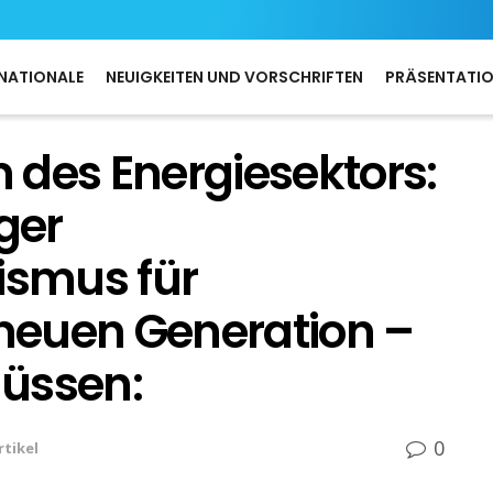
NATIONALE
NEUIGKEITEN UND VORSCHRIFTEN
PRÄSENTATI
 des Energiesektors:
ger
smus für
 neuen Generation –
üssen:
0
rtikel