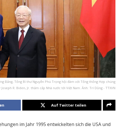
 ương Đảng, Tổng Bí thư Nguyễn Phú Trọng hội đàm với Tổng thống Hợp chúng
 Joseph R. Biden, Jr. thăm cấp Nhà nước tới Việt Nam. Ảnh: Trí Dũng - TTXVN
len
Auf Twitter teilen
ehungen im Jahr 1995 entwickelten sich die USA und