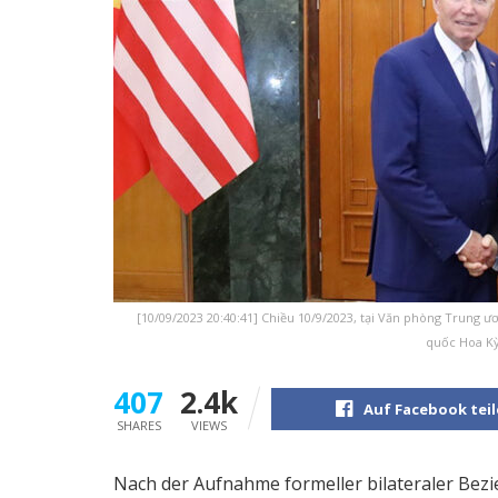
[10/09/2023 20:40:41] Chiều 10/9/2023, tại Văn phòng Trung
quốc Hoa Kỳ
407
2.4k
Auf Facebook tei
SHARES
VIEWS
Nach der Aufnahme formeller bilateraler Bezi