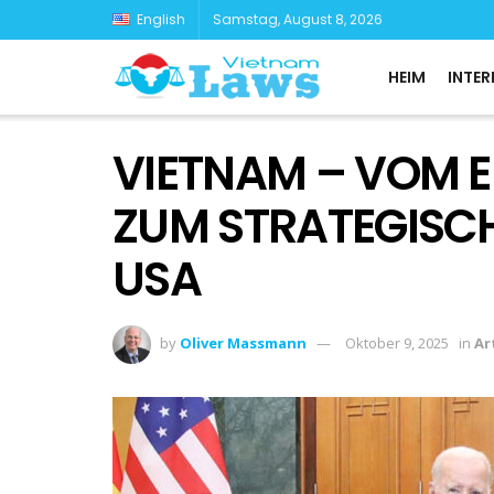
English
Samstag, August 8, 2026
HEIM
INTER
VIETNAM – VOM E
ZUM STRATEGISC
USA
by
Oliver Massmann
Oktober 9, 2025
in
Ar