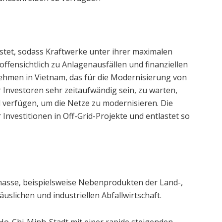
astet, sodass Kraftwerke unter ihrer maximalen
ffensichtlich zu Anlagenausfällen und finanziellen
nehmen in Vietnam, das für die Modernisierung von
r Investoren sehr zeitaufwändig sein, zu warten,
l verfügen, um die Netze zu modernisieren. Die
nvestitionen in Off-Grid-Projekte und entlastet so
masse, beispielsweise Nebenprodukten der Land-,
uslichen und industriellen Abfallwirtschaft.
o-Chi-Minh-Stadt mit einer rapide steigenden