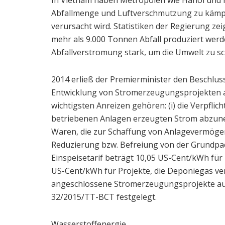
Abfallmenge und Luftverschmutzung zu kämpfe
verursacht wird. Statistiken der Regierung zei
mehr als 9.000 Tonnen Abfall produziert werde
Abfallverstromung stark, um die Umwelt zu sch
2014 erließ der Premierminister den Beschl
Entwicklung von Stromerzeugungsprojekten au
wichtigsten Anreizen gehören: (i) die Verpfli
betriebenen Anlagen erzeugten Strom abzunehm
Waren, die zur Schaffung von Anlagevermögen f
Reduzierung bzw. Befreiung von der Grundpac
Einspeisetarif beträgt 10,05 US-Cent/kWh für P
US-Cent/kWh für Projekte, die Deponiegas ve
angeschlossene Stromerzeugungsprojekte auf 
32/2015/TT-BCT festgelegt.
Wasserstoffenergie