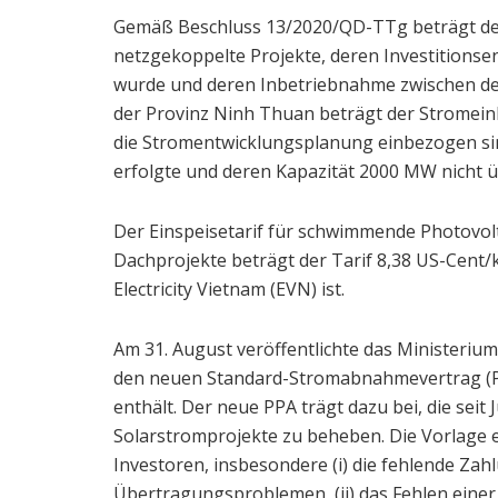
Gemäß Beschluss 13/2020/QD-TTg beträgt der
netzgekoppelte Projekte, deren Investition
wurde und deren Inbetriebnahme zwischen dem
der Provinz Ninh Thuan beträgt der Stromeink
die Stromentwicklungsplanung einbezogen sin
erfolgte und deren Kapazität 2000 MW nicht ü
Der Einspeisetarif für schwimmende Photovol
Dachprojekte beträgt der Tarif 8,38 US-Cent/
Electricity Vietnam (EVN) ist.
Am 31. August veröffentlichte das Ministerium
den neuen Standard-Stromabnahmevertrag (P
enthält. Der neue PPA trägt dazu bei, die seit
Solarstromprojekte zu beheben. Die Vorlage 
Investoren, insbesondere (i) die fehlende Zah
Übertragungsproblemen, (ii) das Fehlen einer