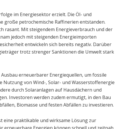
rfolge im Energiesektor erzielt. Die Öl- und
 große petrochemische Raffinerien entstanden.
ch rasant. Mit steigendem Energieverbrauch und der
etnam jedoch mit steigenden Energieimporten
iesicherheit entwickeln sich bereits negativ. Darüber
gieträger trotz strenger Sanktionen die Umwelt stark
n Ausbau erneuerbarer Energiequellen, um fossile
die Nutzung von Wind-, Solar- und Wasserstoffenergie
ndere durch Solaranlagen auf Hausdächern und
en. Investoren werden zudem ermutigt, in den Bau
ällen, Biomasse und festen Abfällen zu investieren.
st eine praktikable und wirksame Lösung zur
r erneuerbare Energien können schnell und zeitnah