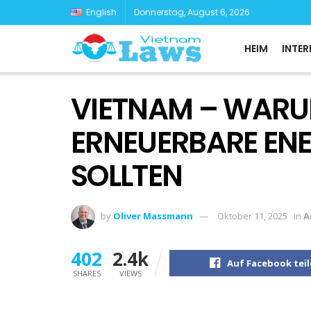
English
Donnerstag, August 6, 2026
HEIM
INTER
VIETNAM – WARUM
ERNEUERBARE ENE
SOLLTEN
by
Oliver Massmann
Oktober 11, 2025
in
A
402
2.4k
Auf Facebook tei
SHARES
VIEWS