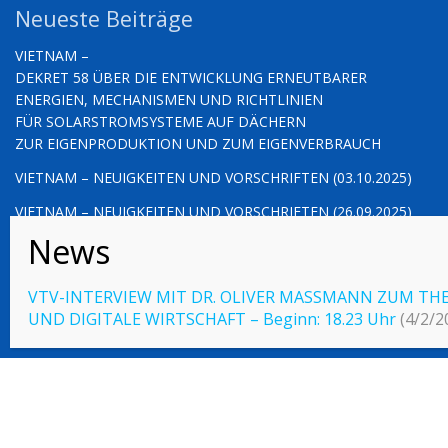
Neueste Beiträge
VIETNAM –
DEKRET 58 ÜBER DIE ENTWICKLUNG ERNEUTBARER
ENERGIEN, MECHANISMEN UND RICHTLINIEN
FÜR SOLARSTROMSYSTEME AUF DÄCHERN
ZUR EIGENPRODUKTION UND ZUM EIGENVERBRAUCH
VIETNAM – NEUIGKEITEN UND VORSCHRIFTEN (03.10.2025)
VIETNAM – NEUIGKEITEN UND VORSCHRIFTEN (26.09.2025)
VTV-INTERVIEW MIT DR. OLIVER MASSMANN ZUM T
© 2023 Vietnamlaws.xyz
UND DIGITALE WIRTSCHAFT – Beginn: 18.23 Uhr
(4/2/2