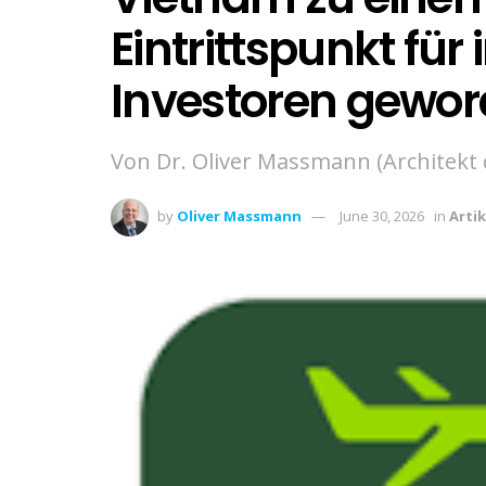
Eintrittspunkt für
Investoren gewor
Von Dr. Oliver Massmann (Architekt
by
Oliver Massmann
June 30, 2026
in
Artik