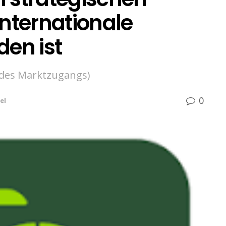
 internationale
den ist
 des Marktzugangs)
0
el