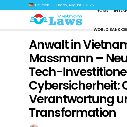
Deutsch
Friday, August 7, 2026
HOME
INTER
WORLD BANK CE
Anwalt in Vietnam
Massmann – Neue
Tech-Investitionen
Cybersicherheit:
Verantwortung un
Transformation