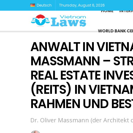
Deutsch
Thursday, August 6, 2026
HOME
INTER
WORLD BANK CE
ANWALT IN VIETN
MASSMANN – ST
REAL ESTATE INV
(REITS) IN VIETN
RAHMEN UND BES
Dr. Oliver Massmann (der Architekt