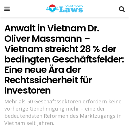
Anwalt in Vietnam Dr.
Oliver Massmann –
Vietnam streicht 28 % der
bedingten Geschäftsfelder:
Eine neue Ära der
Rechtssicherheit für
Investoren
Mehr als 50 Geschäftssektoren erfordern keine
vorherige Genehmigung mehr – eine der
bedeutendsten Reformen des Marktzugangs in
Vietnam seit Jahren.