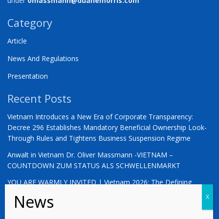
under
omassmann@duanemorris.com
Category
Article
News And Regulations
Presentation
Recent Posts
Vietnam Introduces a New Era of Corporate Transparency:
Decree 296 Establishes Mandatory Beneficial Ownership Look-
Through Rules and Tightens Business Suspension Regime
Anwalt in Vietnam Dr. Oliver Massmann -VIETNAM –
COUNTDOWN ZUM STATUS ALS SCHWELLENMARKT
YOU ARE WARMLY INVITED | Vietnam 2026: The Defining
Moment for German Business